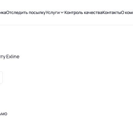
ика
Отследить посылку
Услуги
Контроль качества
Контакты
О ком
ту Exline
ьмо