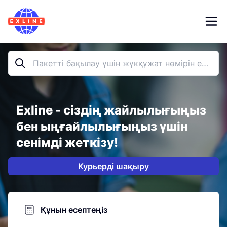
Exline - сіздің жайлылығыңыз
бен ыңғайлылығыңыз үшін
сенімді жеткізу!
Курьерді шақыру
Құнын есептеңіз