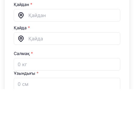
Қайдан
*
Қайда
*
Салмақ
*
Ұзындығы
*
Ені
*
Биіктігі
*
Көлемі
*