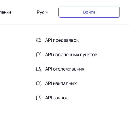
Рус
пании
Войти
API предзаявок
API населенных пунктов
API отслеживания
API накладных
API заявок