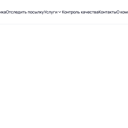
ика
Отследить посылку
Услуги
Контроль качества
Контакты
О ком