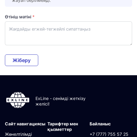
жауап берілмейді.
Өтініш мәтіні
*
Жіберу
ExLine - сенімді жеткізу
желісі!
Сайт навигациясы
Тарифтер мен
Байланыс
қызметтер
Жөнелтілімді
+7 (777) 755 57 25