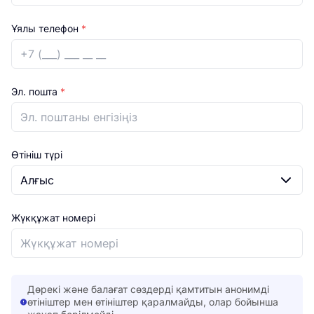
Ұялы телефон
*
Эл. пошта
*
Өтініш түрі
Жүкқұжат номері
Дөрекі және балағат сөздерді қамтитын анонимді
өтініштер мен өтініштер қаралмайды, олар бойынша