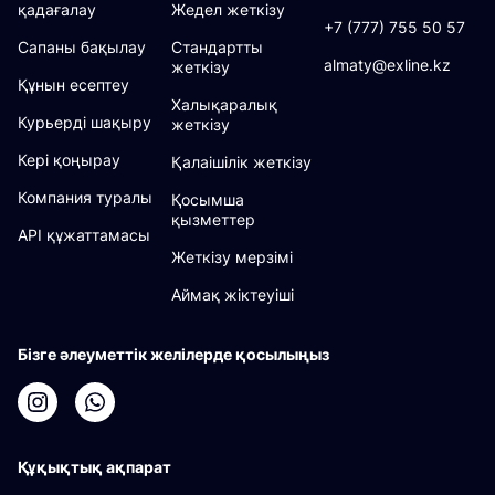
қадағалау
Жедел жеткізу
+7 (777) 755 50 57
Сапаны бақылау
Стандартты
almaty@exline.kz
жеткізу
Құнын есептеу
Халықаралық
Курьерді шақыру
жеткізу
Кері қоңырау
Қалаішілік жеткізу
Компания туралы
Қосымша
қызметтер
API құжаттамасы
Жеткізу мерзімі
Аймақ жіктеуіші
Бізге әлеуметтік желілерде қосылыңыз
Құқықтық ақпарат