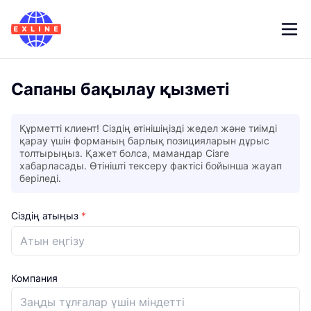
Сапаны бақылау қызметі
Құрметті клиент! Сіздің өтінішіңізді жедел және тиімді
қарау үшін форманың барлық позицияларын дұрыс
толтырыңыз. Қажет болса, мамандар Сізге
хабарласады. Өтінішті тексеру фактісі бойынша жауап
беріледі.
Сіздің атыңыз
*
Компания