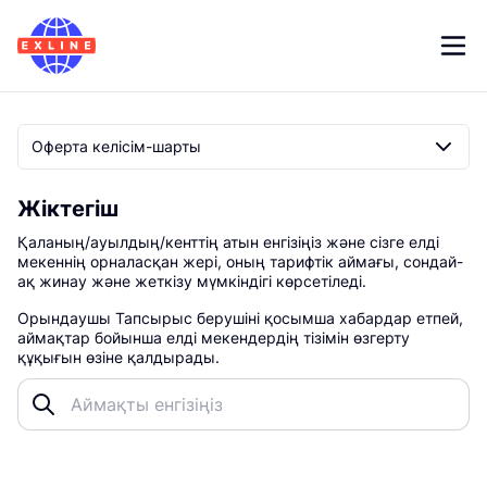
Жіктегіш
Қаланың/ауылдың/кенттің атын енгізіңіз және сізге елді
мекеннің орналасқан жері, оның тарифтік аймағы, сондай-
ақ жинау және жеткізу мүмкіндігі көрсетіледі.
Орындаушы Тапсырыс берушіні қосымша хабардар етпей,
аймақтар бойынша елді мекендердің тізімін өзгерту
құқығын өзіне қалдырады.