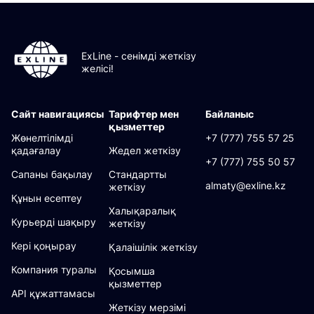
ExLine - сенімді жеткізу
желісі!
Сайт навигациясы
Тарифтер мен
Байланыс
қызметтер
Жөнелтілімді
+7 (777) 755 57 25
қадағалау
Жедел жеткізу
+7 (777) 755 50 57
Сапаны бақылау
Стандартты
almaty@exline.kz
жеткізу
Құнын есептеу
Халықаралық
Курьерді шақыру
жеткізу
Кері қоңырау
Қалаішілік жеткізу
Компания туралы
Қосымша
қызметтер
API құжаттамасы
Жеткізу мерзімі