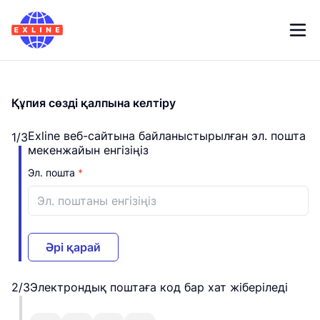
Құпия сөзді қалпына келтіру
Exline веб-сайтына байланыстырылған эл. пошта
1/3
мекенжайын енгізіңіз
Эл. пошта
*
Әрі қарай
2/3
Электрондық поштаға код бар хат жіберіледі