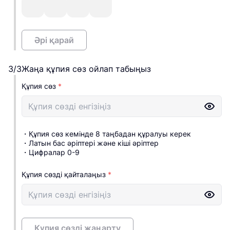
Әрі қарай
3/3
Жаңа құпия сөз ойлап табыңыз
Құпия сөз
*
・
Құпия сөз кемінде 8 таңбадан құралуы керек
・
Латын бас әріптері және кіші әріптер
・
Цифралар 0-9
Құпия сөзді қайталаңыз
*
Құпия сөзді жаңарту