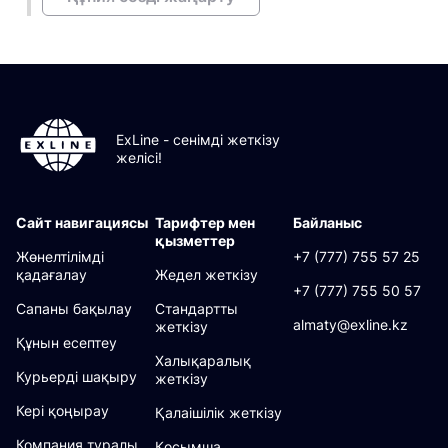
ExLine - сенімді жеткізу
желісі!
Сайт навигациясы
Тарифтер мен
Байланыс
қызметтер
Жөнелтілімді
+7 (777) 755 57 25
қадағалау
Жедел жеткізу
+7 (777) 755 50 57
Сапаны бақылау
Стандартты
almaty@exline.kz
жеткізу
Құнын есептеу
Халықаралық
Курьерді шақыру
жеткізу
Кері қоңырау
Қалаішілік жеткізу
Компания туралы
Қосымша