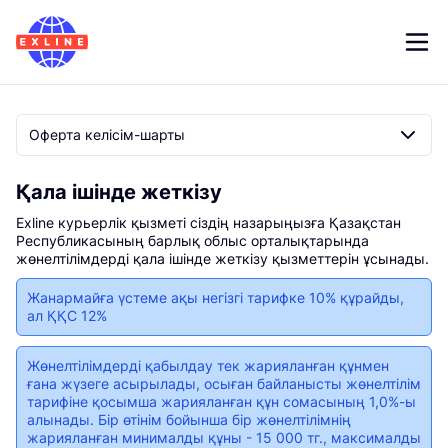
Қала ішінде жеткізу
Exline курьерлік қызметі сіздің назарыңызға Қазақстан
Республикасының барлық облыс орталықтарында
жөнелтілімдерді қала ішінде жеткізу қызметтерін ұсынады.
Жанармайға үстеме ақы негізгі тарифке 10% құрайды,
ал ҚҚС 12%
Жөнелтілімдердi қабылдау тек жарияланған құнмен
ғана жүзеге асырылады, осыған байланысты жөнелтілім
тарифiне қосымша жарияланған құн сомасының 1,0%-ы
алынады. Бір өтінім бойынша бір жөнелтілімнің
жарияланған минималды құны - 15 000 тг., максималды