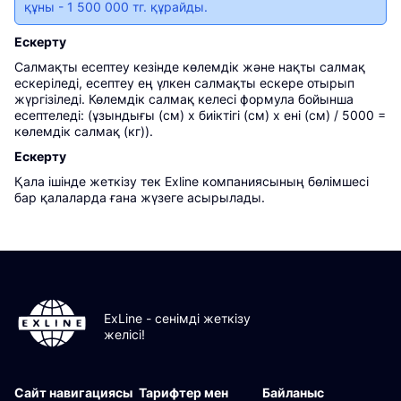
құны - 1 500 000 тг. құрайды.
Ескерту
Салмақты есептеу кезінде көлемдік және нақты салмақ
ескеріледі, есептеу ең үлкен салмақты ескере отырып
жүргізіледі. Көлемдік салмақ келесі формула бойынша
есептеледі: (ұзындығы (см) х биіктігі (см) х ені (см) / 5000 =
көлемдік салмақ (кг)).
Ескерту
Қала ішінде жеткізу тек Exline компаниясының бөлімшесі
бар қалаларда ғана жүзеге асырылады.
ExLine - сенімді жеткізу
желісі!
Сайт навигациясы
Тарифтер мен
Байланыс