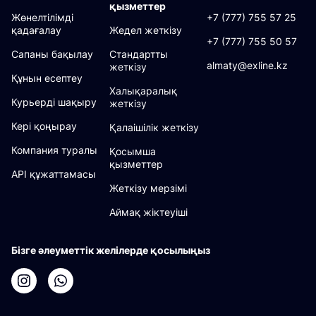
қызметтер
Жөнелтілімді
+7 (777) 755 57 25
қадағалау
Жедел жеткізу
+7 (777) 755 50 57
Сапаны бақылау
Стандартты
almaty@exline.kz
жеткізу
Құнын есептеу
Халықаралық
Курьерді шақыру
жеткізу
Кері қоңырау
Қалаішілік жеткізу
Компания туралы
Қосымша
қызметтер
API құжаттамасы
Жеткізу мерзімі
Аймақ жіктеуіші
Бізге әлеуметтік желілерде қосылыңыз